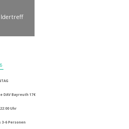
ldertreff
6
ONTAG
ne DAV Bayreuth 17€
22:00 Uhr
 3-6 Personen